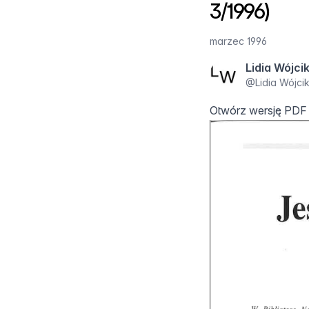
3/1996)
marzec 1996
Lidia Wójci
@
Lidia Wójci
Otwórz wersję PDF